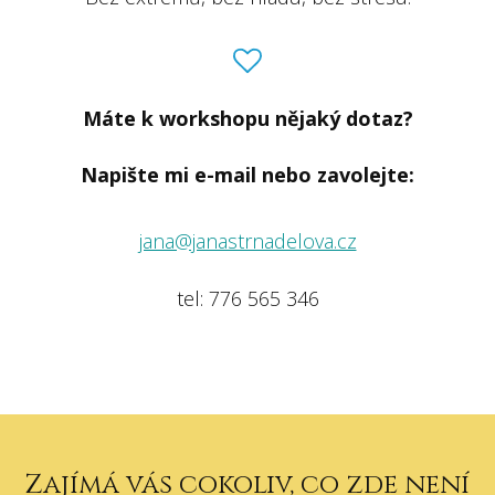
Máte k workshopu nějaký dotaz?
Napište mi e-mail nebo zavolejte:
jana@janastrnadelova.cz
tel: 776 565 346
Zajímá vás cokoliv, co zde není