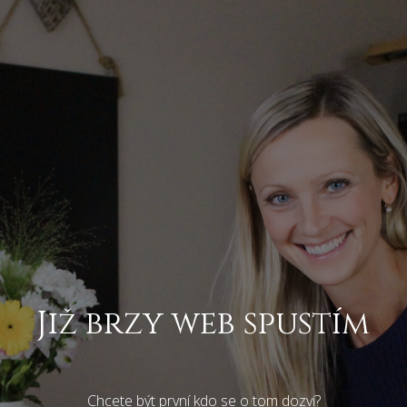
Již brzy web spustím
Chcete být první kdo se o tom dozví?