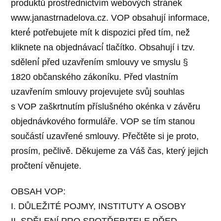
produktů prostřednictvím webových stránek
www.janastrnadelova.cz. VOP obsahují informace,
které́ potřebujete mít k dispozici před tím, než̌
kliknete na objednávací́ tlačítko. Obsahují i tzv.
sdělení́ před uzavřením smlouvy ve smyslu §
1820 občanského zákoníku. Před vlastním
uzavřením smlouvy projevujete svůj souhlas
s VOP zaškrtnutím příslušného okénka v závěru
objednávkového formuláře. VOP se tím stanou
součástí uzavřené smlouvy. Přečtěte si je proto,
prosím, pečlivě. Děkujeme za Váš čas, který jejich
pročtení věnujete.
OBSAH VOP:
I. DŮLEŽITÉ POJMY, INSTITUTY A OSOBY
II. SDĚLENÍ PRO SPOTŘEBITELE PŘED