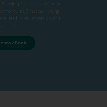
t. Získejte přístup k osvědčeným
omohou najít motivaci, energii
řebujete k tomu, abyste dosáhli
vých cílů.
 tento eBook