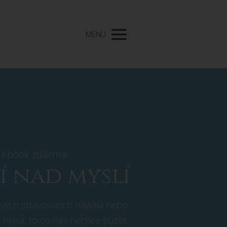
MENU
e ebook zdarma
í nad myslí
avých stravovacích návyků nebo
 hlava, to co nás nechce pustit