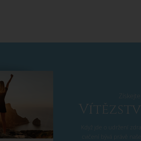
Získejt
Vítězstv
Když jde o udržení zdr
cvičení bývá právě naše