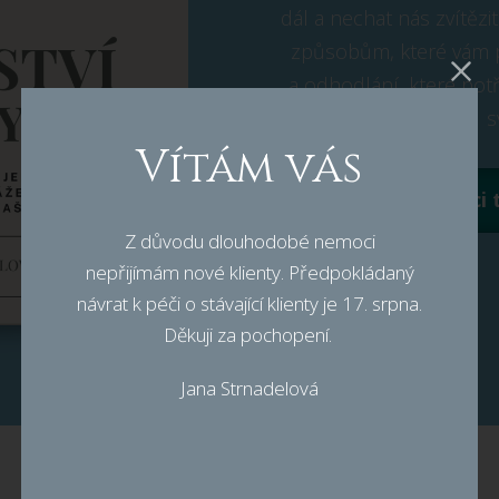
dál a nechat nás zvítězi
způsobům, které vám p
a odhodlání, které pot
s
Vítám vás
Chci
Z důvodu dlouhodobé nemoci
nepřijímám nové klienty. Předpokládaný
návrat k péči o stávající klienty je 17. srpna.
Děkuji za pochopení.
Jana Strnadelová