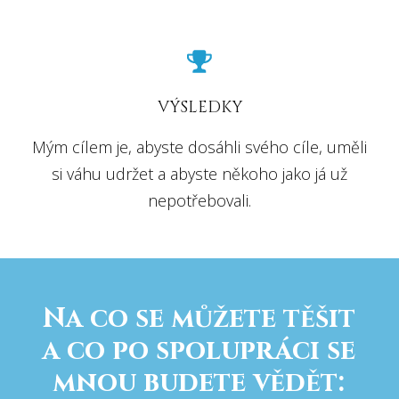
VÝSLEDKY
Mým cílem je, abyste dosáhli svého cíle, uměli
si váhu udržet a abyste někoho jako já už
nepotřebovali.
Na co se můžete těšit
a co po spolupráci se
mnou budete vědět: